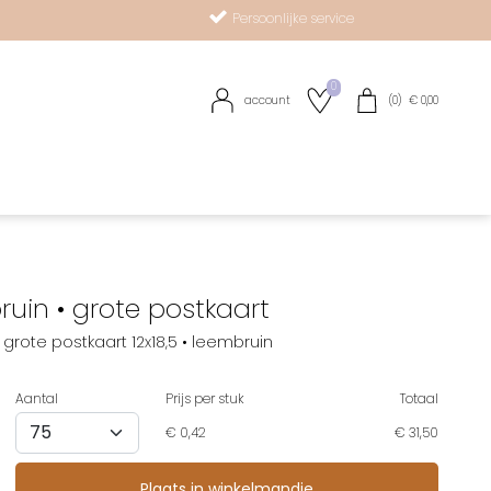
Persoonlijke service
0
account
(
0
) €
0,00
R
uin • grote postkaart
grote postkaart 12x18,5 • leembruin
Aantal
Prijs per stuk
Totaal
€
0,42
€ 31,50
op verlanglijstje
Plaats in winkelmandje