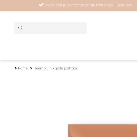
Maak zélf je geboortekaartje met onze illustraties
Home
Leembruin • grote postkaart