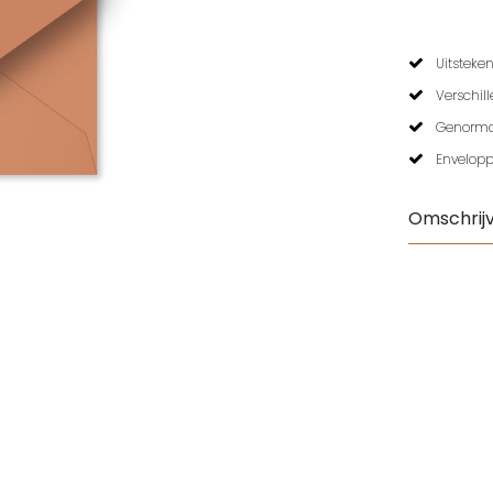
Uitsteken
Verschil
Genormal
Envelopp
Omschrijv