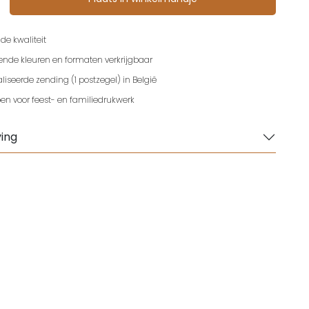
de kwaliteit
lende kleuren en formaten verkrijgbaar
iseerde zending (1 postzegel) in België
en voor feest- en familiedrukwerk
ing