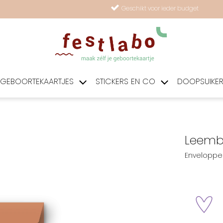
Geschikt voor ieder budget
GEBOORTEKAARTJES
STICKERS EN CO
DOOPSUIKE
Leembr
Enveloppe 
zet 