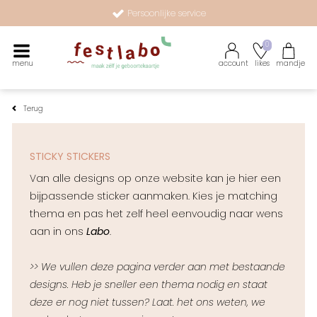
Persoonlijke service
Maak zélf je geboortekaartje met onze illustraties
0
menu
account
likes
mandje
Terug
STICKY STICKERS
Van alle designs op onze website kan je hier een
bijpassende sticker aanmaken. Kies je matching
thema en pas het zelf heel eenvoudig naar wens
aan in ons
Labo
.
>> We vullen deze pagina verder aan met bestaande
designs. Heb je sneller een thema nodig en staat
deze er nog niet tussen? Laat. het ons weten, we