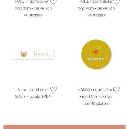
POLLE • naamsticker •
POLLE • naamsticker
zet op verlanglijstje
zet op verla
rond 3cm • per vel van
rond 4cm • per vel van
40 stickers
24 stickers
Sticker rechthoek -
MANON • naamsticker
zet op verlanglijstje
zet op verla
9x2cm - beertje HENRI
• rond 3cm • per vel
van 40 stickers