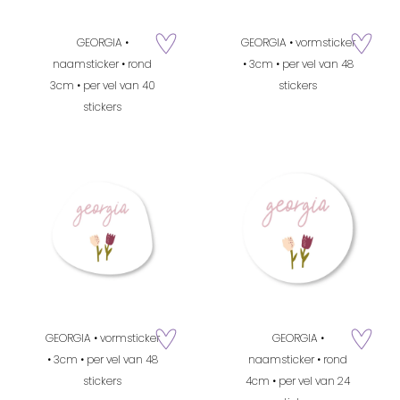
GEORGIA •
GEORGIA • vormsticker
zet op verlanglijstje
zet op verla
naamsticker • rond
• 3cm • per vel van 48
3cm • per vel van 40
stickers
stickers
GEORGIA • vormsticker
GEORGIA •
zet op verlanglijstje
zet op verla
• 3cm • per vel van 48
naamsticker • rond
stickers
4cm • per vel van 24