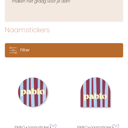
maken het graag voor je aan!
Naamstickers
Filter
PABLO • naamsticker •
PABLO • naamsticker •