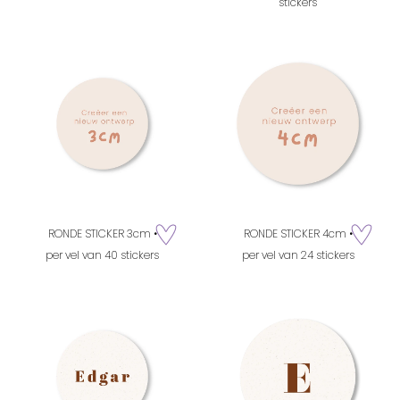
stickers
RONDE STICKER 3cm •
RONDE STICKER 4cm •
zet op verlanglijstje
zet op verla
per vel van 40 stickers
per vel van 24 stickers