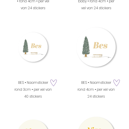
• rond 4cm • per vel
baby • rond 4cm • per
van 24 stickers
vel van 24 stickers
BES • Naamsticker
BES • Naamsticker
zet op verlanglijstje
zet op verla
rond 3cm • per vel van
rond 4cm • per vel van
40 stickers
24 stickers