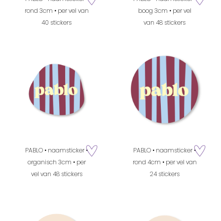
zet op verlanglijstje
zet op verla
rond 3cm • per vel van
boog 3cm • per vel
40 stickers
van 48 stickers
PABLO • naamsticker •
PABLO • naamsticker •
zet op verlanglijstje
zet op verla
organisch 3cm • per
rond 4cm • per vel van
vel van 48 stickers
24 stickers