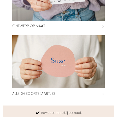
ONTWERP OP MAAT
ALLE GEBOORTEKAARTJES
Unieke illustraties van onze ontwerpers
Maak z&eacute;lf je kaartje in ons <em>Labo</em>
Advies en hulp bij opmaak