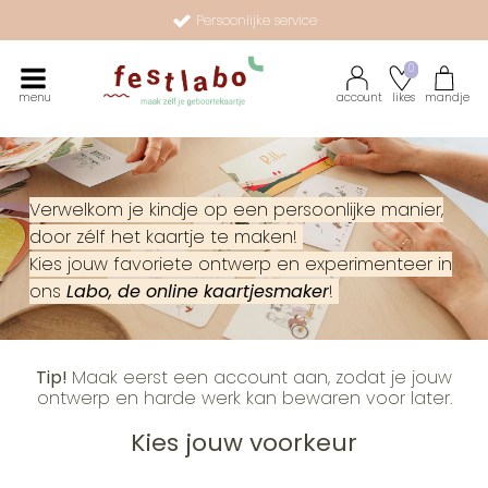
Persoonlijke service
Maak zélf je geboortekaartje met onze illustraties
0
menu
account
likes
mandje
Verwelkom je kindje op een persoonlijke manier,
door zélf het kaartje te maken!
Kies jouw favoriete ontwerp en experimenteer in
ons
Labo, de online kaartjesmaker
!
Tip!
Maak eerst een account aan, zodat je jouw
ontwerp en harde werk kan bewaren voor later.
Kies jouw voorkeur