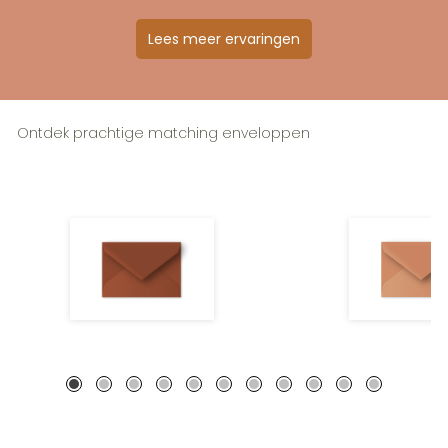
Lees meer ervaringen
Ontdek prachtige matching enveloppen
Reebruin • A6 postkaart
Leembruin • A6 p