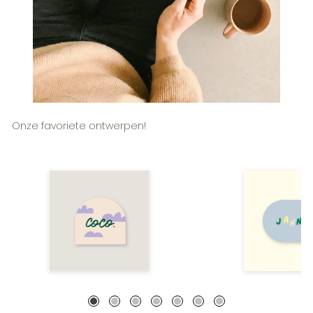
Onze favoriete ontwerpen!
Geboortekaartje met schattige wolkjes
Geboortekaartje met vrol
• speciale vorm • COCO
speelse letters • specia