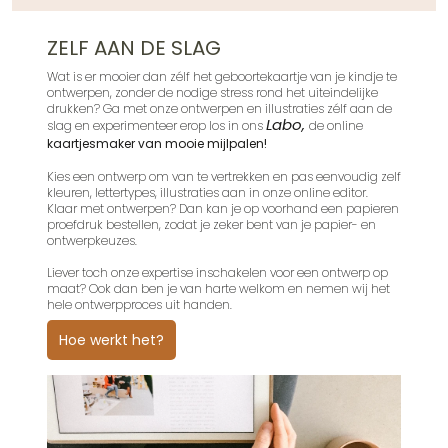
Unieke illustraties van onze ontwerpers
ZELF AAN DE SLAG
Wat is er mooier dan zélf het geboortekaartje van je kindje te
ontwerpen, zonder de nodige stress rond het uiteindelijke
drukken
?
Ga met onze
ontwerpen en illustraties zélf aan de
Labo,
slag en experimenteer erop los in ons
de online
kaartjesmaker van mooie mijlpalen!
Kies een ontwerp om van te vertrekken en pas eenvoudig zelf
kleuren, lettertypes, illustraties aan in onze online editor.
Klaar met ontwerpen? Dan kan je op voorhand een papieren
proefdruk bestellen, zodat je zeker bent van je papier- en
ontwerpkeuzes.
Liever toch onze expertise inschakelen voor een ontwerp op
maat? Ook dan ben je van harte welkom en nemen wij het
hele ontwerpproces uit handen.
Hoe werkt het?