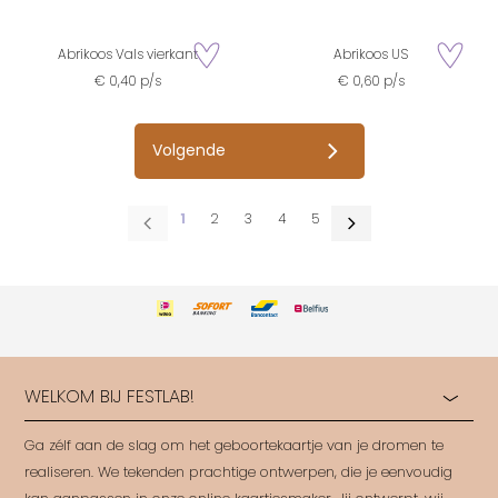
Abrikoos Vals vierkant
Abrikoos US
zet op verlanglijstje
zet op verla
€ 0,40 p/s
€ 0,60 p/s
Volgende
1
2
3
4
5
WELKOM BIJ FESTLAB!
Ga zélf aan de slag om het geboortekaartje van je dromen te
realiseren. We tekenden prachtige ontwerpen, die je eenvoudig