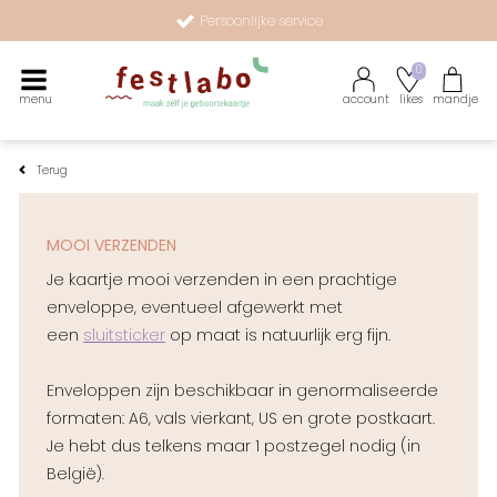
Persoonlijke service
Maak zélf je geboortekaartje met onze illustraties
0
menu
account
likes
mandje
Terug
MOOI VERZENDEN
Je kaartje mooi verzenden in een prachtige
enveloppe, eventueel afgewerkt met
een
sluitsticker
op maat is natuurlijk erg fijn.
Enveloppen zijn beschikbaar in genormaliseerde
formaten: A6, vals vierkant, US en grote postkaart.
Je hebt dus telkens maar 1 postzegel nodig (in
België).