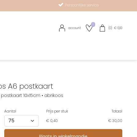
Persoonlijke service
0
account
(
0
) €
0,00
R
os A6 postkaart
postkaart 10x15cm • abrikoos
Aantal
Prijs per stuk
Totaal
€
0,40
€ 30,00
op verlanglijstje
Plaats in winkelmandje