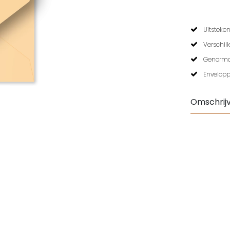
Uitsteken
Verschil
Genormal
Envelopp
Omschrijv