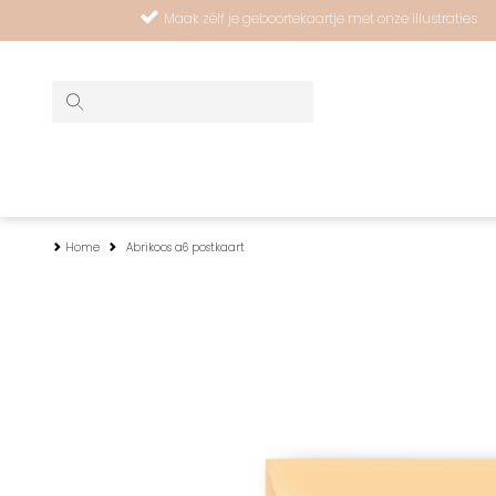
Maak zélf je geboortekaartje met onze illustraties
Home
Abrikoos a6 postkaart