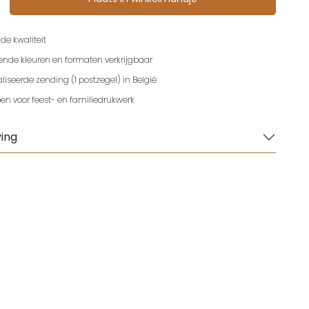
de kwaliteit
lende kleuren en formaten verkrijgbaar
iseerde zending (1 postzegel) in België
en voor feest- en familiedrukwerk
ing