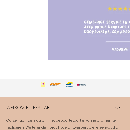
WELKOM BIJ FESTLAB!
Ga zélf aan de slag om het geboortekaartje van je dromen te
realiseren. We tekenden prachtige ontwerpen, die je eenvoudig