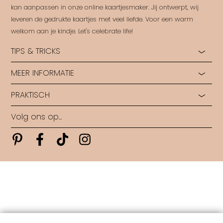
kan aanpassen in onze online kaartjesmaker. Jij ontwerpt, wij
leveren de gedrukte kaartjes met veel liefde. Voor een warm
welkom aan je kindje. Let's celebrate life!
TIPS & TRICKS
MEER INFORMATIE
Hoe start je?
Hulp bij opmaak
PRAKTISCH
Ontdek alle papiersoorten
Rondleiding in ons Labo
Ontdek alle druktechnieken
Ontwerp op maat
Volg ons op...
Algemene voorwaarden
Wie zijn wij?
Veelgestelde vragen
Levertijden
Pinterest
Pinterest
Pinterest
Pinterest
Contact
Copyright FestLab • 2026
Copyright
|
Contact
|
Maandag: 09u30 - 16u | Dinsdag: 09u30 - 20u | Donderdag: 09u30 -
17u
-
hello@festlab.be
all rights reserved • FestLab • 2025
|
powered by DRN Cards 2026