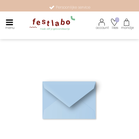
Persoonlijke service
Maak zélf je geboortekaartje met onze illustraties
0
menu
account
likes
mandje