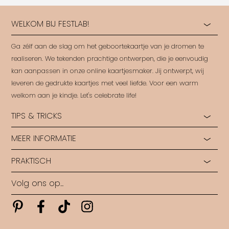
WELKOM BIJ FESTLAB!
Ga zélf aan de slag om het geboortekaartje van je dromen te
realiseren. We tekenden prachtige ontwerpen, die je eenvoudig
kan aanpassen in onze online kaartjesmaker. Jij ontwerpt, wij
leveren de gedrukte kaartjes met veel liefde. Voor een warm
welkom aan je kindje. Let's celebrate life!
TIPS & TRICKS
MEER INFORMATIE
Hoe start je?
Hulp bij opmaak
PRAKTISCH
Ontdek alle papiersoorten
Rondleiding in ons Labo
Ontdek alle druktechnieken
Ontwerp op maat
Volg ons op...
Algemene voorwaarden
Wie zijn wij?
Veelgestelde vragen
Levertijden
Pinterest
Pinterest
Pinterest
Pinterest
Contact
Copyright FestLab • 2026