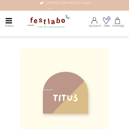
Persoonlijke service
Maak zélf je geboortekaartje met onze illustraties
0
menu
account
likes
mandje