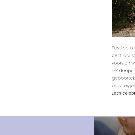
FestLab is 
centraal s
voorzien w
DIY doopsu
geboorteka
onze eigen 
Let’s celebr