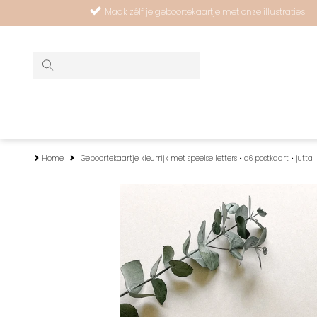
Maak zélf je geboortekaartje met onze illustraties
Home
Geboortekaartje kleurrijk met speelse letters • a6 postkaart • jutta