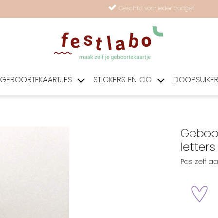
Geschikt voor ieder budget
GEBOORTEKAARTJES
STICKERS EN CO
DOOPSUIKE
Geboor
letters
Pas zelf a
zet 