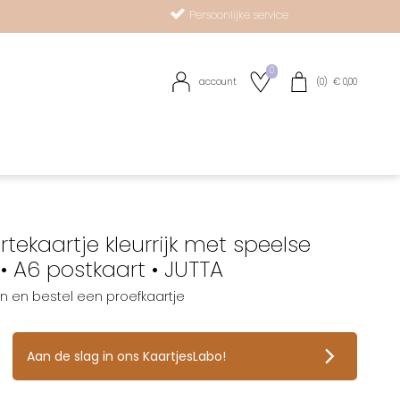
Persoonlijke service
0
account
(
0
) €
0,00
R
tekaartje kleurrijk met speelse
 • A6 postkaart • JUTTA
an en bestel een proefkaartje
op verlanglijstje
Aan de slag in ons KaartjesLabo!