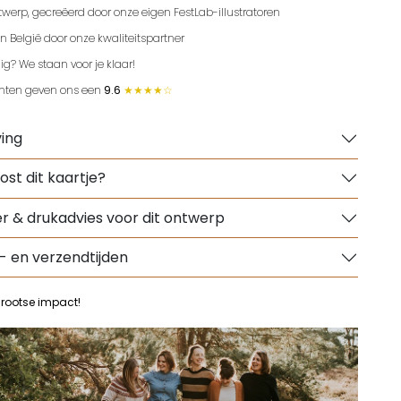
twerp, gecreëerd door onze eigen FestLab-illustratoren
n België door onze kwaliteitspartner
ig? We staan voor je klaar!
nten geven ons een
9.6
★★★★☆
ing
ost dit kaartje?
r & drukadvies voor dit ontwerp
- en verzendtijden
grootse impact!